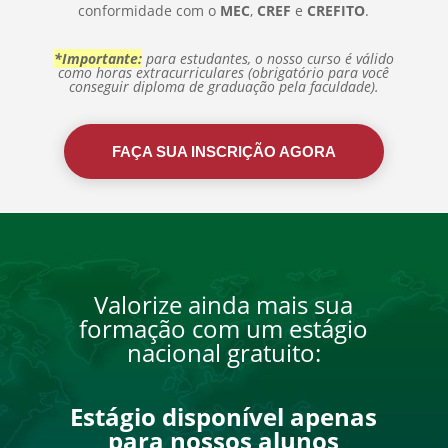
conformidade com o
MEC
,
CREF
e
CREFITO
.
*Importante:
para estudantes, o nosso curso é válido
como horas extracurriculares (obrigatório para você
conseguir diploma de graduação pela faculdade).
FAÇA SUA INSCRIÇÃO AGORA
Valorize ainda mais sua
formação com um estágio
nacional gratuito:
Estágio disponível apenas
para nossos alunos